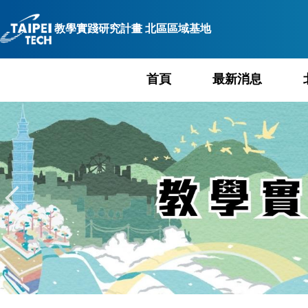
跳
到
教學實踐研究計畫 北區區域基地
主
要
內
首頁
最新消息
容
區