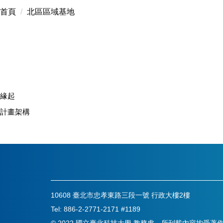
首頁
北區區域基地
緣起
計畫架構
10608 臺北市忠孝東路三段一號 行政大樓2樓
Tel: 886-2-2771-2171 #1189