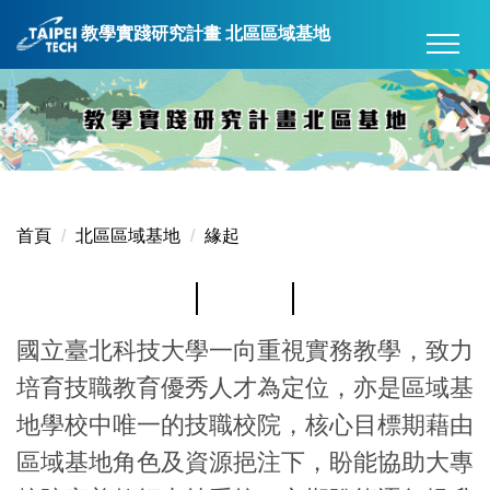
跳
教學實踐研究計畫 北區區域基地
到
主
要
內
容
區
首頁
北區區域基地
緣起
緣起
國立臺北科技大學一向重視實務教學，致力
培育技職教育優秀人才為定位，亦是區域基
地學校中唯一的技職校院，核心目標期藉由
區域基地角色及資源挹注下，盼能協助大專