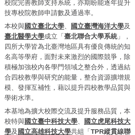
校院完善教師支持系統，亦期盼能逐年提升
技專校院教師申請數及通過率。
本校與
國立臺北大學
、
國立臺灣海洋大學
及
臺北醫學大學
成立「
臺北聯合大學系統
」，
四所大學皆為北臺灣地區具有優良傳統的知
名高等學府，面對未來激烈的國際競爭，除
積極加強校內各學門領域之整合外，透過結
合四校教學與研究的能量，整合資源擴增規
模、發揮互補性，藉以提升四校教學品質與
學術水準。
本基地為擴大校際交流及提升服務品質，本
校特與
國立臺中科技大學
、
國立虎尾科技大
學
及
國立高雄科技大學
共組「
TPR縱貫線聯